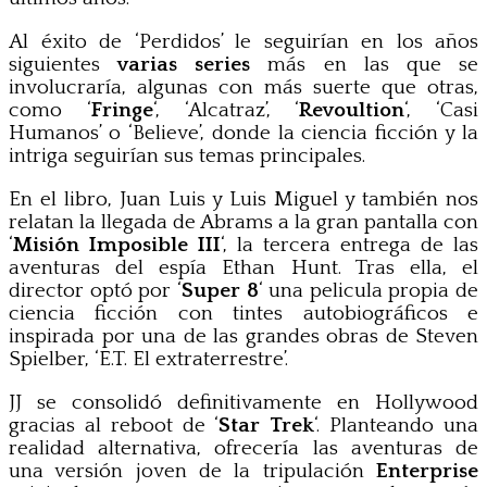
Al éxito de ‘Perdidos’ le seguirían en los años
siguientes
varias series
más en las que se
involucraría, algunas con más suerte que otras,
como ‘
Fringe
‘, ‘Alcatraz’, ‘
Revoultion
‘, ‘Casi
Humanos’ o ‘Believe’, donde la ciencia ficción y la
intriga seguirían sus temas principales.
En el libro, Juan Luis y Luis Miguel y también nos
relatan la llegada de Abrams a la gran pantalla con
‘
Misión Imposible III
‘, la tercera entrega de las
aventuras del espía Ethan Hunt. Tras ella, el
director optó por ‘
Super 8
‘ una pelicula propia de
ciencia ficción con tintes autobiográficos e
inspirada por una de las grandes obras de Steven
Spielber, ‘E.T. El extraterrestre’.
JJ se consolidó definitivamente en Hollywood
gracias al reboot de ‘
Star Trek
‘. Planteando una
realidad alternativa, ofrecería las aventuras de
una versión joven de la tripulación
Enterprise