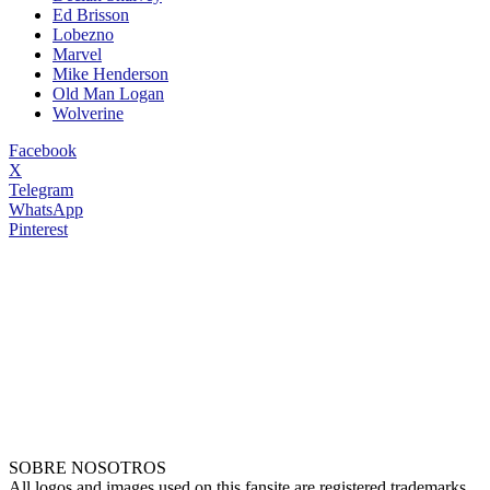
Ed Brisson
Lobezno
Marvel
Mike Henderson
Old Man Logan
Wolverine
Facebook
X
Telegram
WhatsApp
Pinterest
SOBRE NOSOTROS
All logos and images used on this fansite are registered trademarks