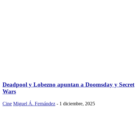
Deadpool y Lobezno apuntan a Doomsday y Secret
Wars
Cine
Miguel Á. Fernández
-
1 diciembre, 2025