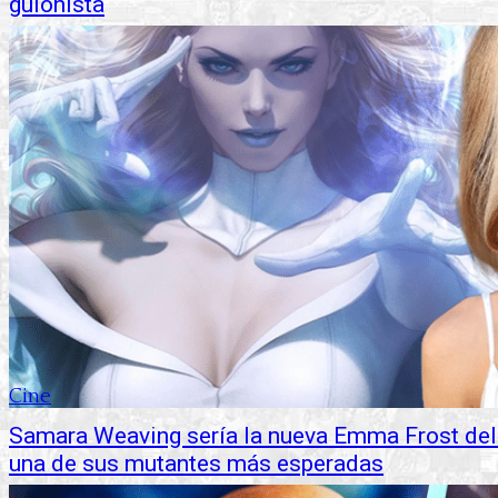
guionista
Cine
Samara Weaving sería la nueva Emma Frost del
una de sus mutantes más esperadas