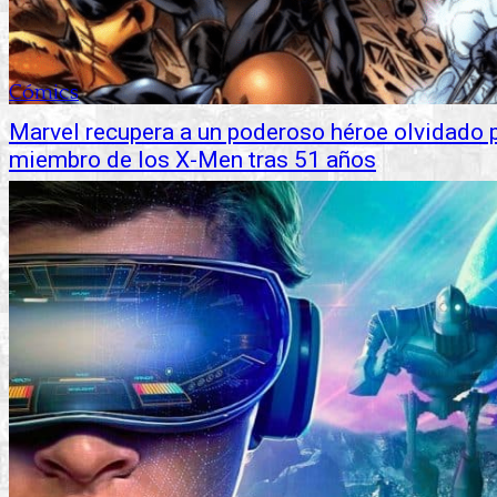
Cómics
Marvel recupera a un poderoso héroe olvidado p
miembro de los X-Men tras 51 años