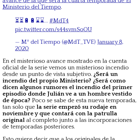
avance de la que será la cuarta temporada de El
Ministerio del Tiempo
.
⏳⏳🔋🔋⌛⌛…
#MdT4
pic.twitter.com/s44svmSoOU
— Mº del Tiempo (@MdT_TVE)
January 8,
2020
En el misterioso avance mostrado en la cuenta
oficial de la serie vemos un misterioso incendio
desde un punto de vista subjetivo.
¿Será un
incendio del propio Ministerio? ¿Será como
dicen algunos rumores el incendio del primer
episodio donde Julián ve a un hombre vestido
de época?
Poco se sabe de esta nueva temporada,
tan solo que
la serie empezó su rodaje en
noviembre y que contará con la patrulla
original
al completo junto a las incorporaciones
de temporadas posteriores.
Esto quiere decir que a los originales de la