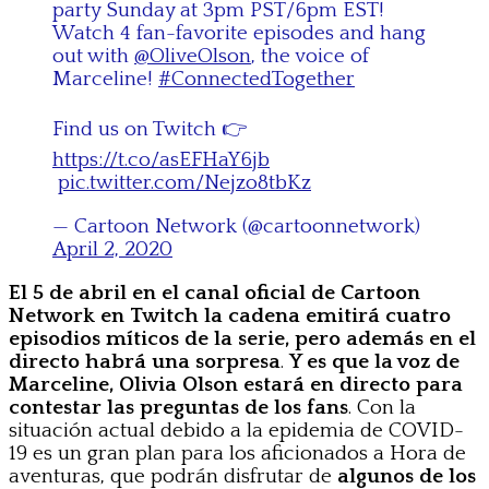
party Sunday at 3pm PST/6pm EST!
Watch 4 fan-favorite episodes and hang
out with
@OliveOlson
, the voice of
Marceline! ⁣
#ConnectedTogether
Find us on Twitch 👉
https://t.co/asEFHaY6jb
⁣
pic.twitter.com/Nejzo8tbKz
— Cartoon Network (@cartoonnetwork)
April 2, 2020
El 5 de abril en el canal oficial de Cartoon
Network en Twitch la cadena emitirá cuatro
episodios míticos de la serie, pero además en el
directo habrá una sorpresa
.
Y es que la voz de
Marceline, Olivia Olson estará en directo para
contestar las preguntas de los fans
. Con la
situación actual debido a la epidemia de COVID-
19 es un gran plan para los aficionados a Hora de
aventuras, que podrán disfrutar de
algunos de los