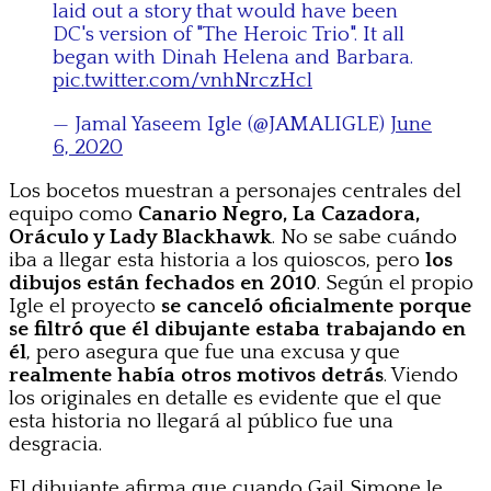
laid out a story that would have been
DC's version of "The Heroic Trio". It all
began with Dinah Helena and Barbara.
pic.twitter.com/vnhNrczHcl
— Jamal Yaseem Igle (@JAMALIGLE)
June
6, 2020
Los bocetos muestran a personajes centrales del
equipo como
Canario Negro, La Cazadora,
Oráculo y Lady Blackhawk
. No se sabe cuándo
iba a llegar esta historia a los quioscos, pero
los
dibujos están fechados en 2010
. Según el propio
Igle el proyecto
se canceló oficialmente porque
se filtró que él dibujante estaba trabajando en
él
, pero asegura que fue una excusa y que
realmente había otros motivos detrás
. Viendo
los originales en detalle es evidente que el que
esta historia no llegará al público fue una
desgracia.
El dibujante afirma que cuando Gail Simone le