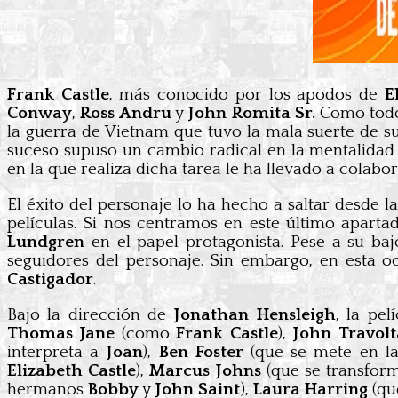
Frank Castle
, más conocido por los apodos de
E
Conway
,
Ross Andru
y
John Romita Sr.
Como todos
la guerra de Vietnam que tuvo la mala suerte de su
suceso supuso un cambio radical en la mentalida
en la que realiza dicha tarea le ha llevado a colab
El éxito del personaje lo ha hecho a saltar desde l
películas. Si nos centramos en este último aparta
Lundgren
en el papel protagonista. Pese a su bajo
seguidores del personaje. Sin embargo, en esta o
Castigador
.
Bajo la dirección de
Jonathan Hensleigh
, la pe
Thomas Jane
(como
Frank Castle
),
John Travolt
interpreta a
Joan
),
Ben Foster
(que se mete en l
Elizabeth Castle
),
Marcus Johns
(que se transfor
hermanos
Bobby
y
John Saint
),
Laura Harring
(qu