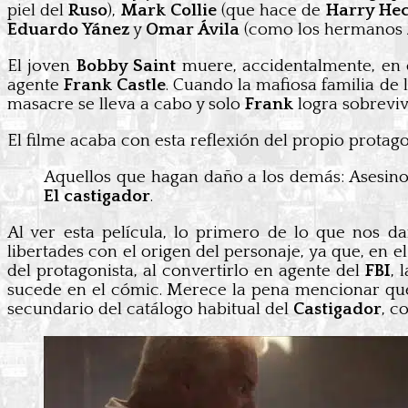
piel del
Ruso
),
Mark Collie
(que hace de
Harry He
Eduardo Yánez
y
Omar Ávila
(como los hermanos
El joven
Bobby Saint
muere, accidentalmente, en e
agente
Frank Castle
. Cuando la mafiosa familia de 
masacre se lleva a cabo y solo
Frank
logra sobrevivi
El filme acaba con esta reflexión del propio protago
Aquellos que hagan daño a los demás: Asesinos
El castigador
.
Al ver esta película, lo primero de lo que nos d
libertades con el origen del personaje, ya que, en el
del protagonista, al convertirlo en agente del
FBI
, 
sucede en el cómic. Merece la pena mencionar qu
secundario del catálogo habitual del
Castigador
, c