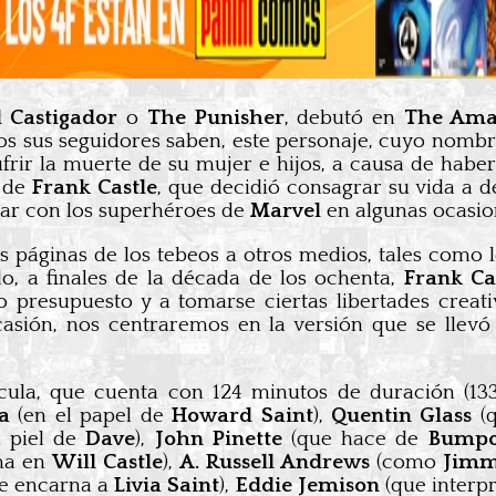
l Castigador
o
The Punisher
, debutó en
The Ama
 sus seguidores saben, este personaje, cuyo nombr
frir la muerte de su mujer e hijos, a causa de haber
d de
Frank Castle
, que decidió consagrar su vida a d
orar con los superhéroes de
Marvel
en algunas ocasion
as páginas de los tebeos a otros medios, tales como l
do, a finales de la década de los ochenta,
Frank Ca
 presupuesto y a tomarse ciertas libertades creativ
casión, nos centraremos en la versión que se llevó
lícula, que cuenta con 124 minutos de duración (13
a
(en el papel de
Howard Saint
),
Quentin Glass
(q
a piel de
Dave
),
John Pinette
(que hace de
Bump
ma en
Will Castle
),
A. Russell Andrews
(como
Jimm
e encarna a
Livia Saint
),
Eddie Jemison
(que interp