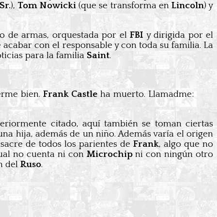
Sr.
),
Tom Nowicki
(que se transforma en
Lincoln
) y
co de armas, orquestada por el
FBI
y dirigida por el
 acabar con el responsable y con toda su familia. La
ticias para la familia
Saint
.
cerme bien.
Frank Castle
ha muerto. Llamadme:
teriormente citado, aquí también se toman ciertas
una hija, además de un niño. Además varía el origen
asacre de todos los parientes de
Frank
, algo que no
cual no cuenta ni con
Microchip
ni con ningún otro
n del
Ruso
.