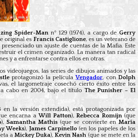
zing Spider-Man
nº 129 (1974), a cargo de
Gerry
e original es
Francis Castiglione
, es un veterano de
 presenciado un ajuste de cuentas de la Mafia. Este
estruir el crimen organizado. La manera tan radical
es y a enfrentarse contra ellos en otras.
os videojuegos, las series de dibujos animados y las
stle
protagonizó la película
Vengador
, con
Dolph
as, el largometraje cosechó cierto éxito entre los
 a cabo en 2004, bajo el título
The Punisher – El
3 en la versión extendida), está protagonizada por
ue encarna a
Will Patton
),
Rebecca Romijn
(que
o
),
Samantha Mathis
(que se convierte en
María
y Weeks
),
James Carpinello
(en los papeles de los
reta a
Mickey Duka
),
Kevin Nash
(que se mete en la