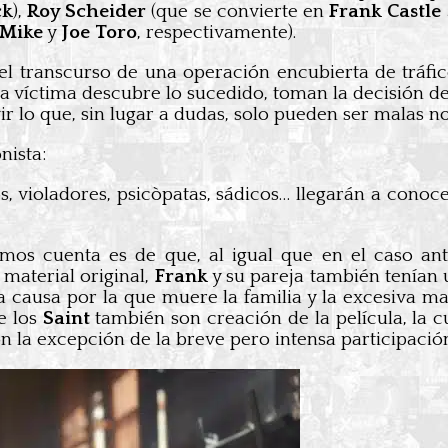
ck
),
Roy Scheider
(que se convierte en
Frank Castle 
Mike
y
Joe Toro
, respectivamente).
l transcurso de una operación encubierta de tráfi
la víctima descubre lo sucedido, toman la decisión de
r lo que, sin lugar a dudas, solo pueden ser malas no
nista:
, violadores, psicòpatas, sádicos… llegarán a cono
amos cuenta es de que, al igual que en el caso an
 material original,
Frank
y su pareja también tenían 
la causa por la que muere la familia y la excesiva m
e los
Saint
también son creación de la película, la 
on la excepción de la breve pero intensa participació