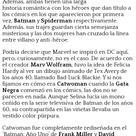
Además, ambas tienen una larga
historia romántica con los héroes que dan título a
los cómics en los que aparecieron por primera
vez,
Batman
y
Spiderman
respectivamente.
Además, sus trajes guardan cierta semejanza
misteriosa y las dos mujeres han cruzado la línea
entre villano y anti-héroe.
Podría decirse que Marvel se inspiró en DC aquí,
pero, curiosamente, no es el caso. De acuerdo con
el creador
Marv Wolfram
, tuvo la idea de Felicia
Hardy al ver un dibujo animado de Tex Avery de
los años 40, llamado Bad Luck Blackie. Y si nos
fijamos en cómo era
Catwoman
cuando la
Gata
Negra
comenzó en los cómics, las dos no se
parecen en nada. Aunque Selina lucía un mono
ceñido en la serie televisiva de Batman de los años
60, su contrapartida en las viñetas llevaba un
vestido color púrpura.
Catwoman fue completamente rediseñada en el
‘Batman: Año Uno’ de
Frank Miller
y
David