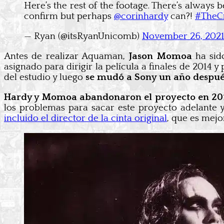
Here’s the rest of the footage. There’s always 
confirm but perhaps
@corinhardy
can?!
#TheC
— Ryan (@itsRyanUnicomb)
November 26, 202
Antes de realizar Aquaman,
Jason Momoa
ha sido
asignado para dirigir la película a finales de 2014
del estudio y luego
se mudó a Sony un año despué
Hardy y Momoa abandonaron el proyecto en 20
los problemas para sacar este proyecto adelante 
incluido el director de la cinta original
, que es mejo