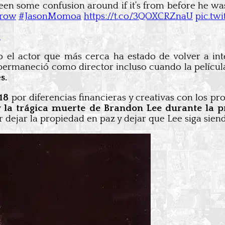
been some confusion around if it’s from before he was
row
#JasonMomoa
https://t.co/3QOXCRZnaU
pic.tw
1
 el actor que más cerca ha estado de volver a in
 y permaneció como director incluso cuando la películ
s.
18
por diferencias financieras y creativas con los p
y
la trágica muerte de Brandon Lee durante la pr
r dejar la propiedad en paz y dejar que Lee siga sien