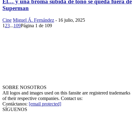
El… y una broma subida de tono se queda fuera de
Superman
Cine
Miguel Á. Fernández
-
16 julio, 2025
1
2
3
...
109
Página 1 de 109
SOBRE NOSOTROS
All logos and images used on this fansite are registered trademarks
of their respective companies. Contact us:
Contáctanos:
[email protected]
SÍGUENOS