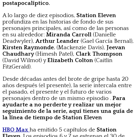
postapocalíptico.
A lo largo de diez episodios,
Station Eleven
profundiza en las historias de fondo de sus
personajes principales, así como de las personas
en su alrededor:
Miranda Carroll
(Danielle
Deadwyler),
Arthur Leander
(Gael García Bernal),
Kirsten Raymonde.
(Mackenzie Davis),
Jeevan
Chaudhary
(Himesh Patel),
Clark Thompson
(David Wilmot) y
Elizabeth Colton
(Caitlin
FitzGerald).
Desde décadas antes del brote de gripe hasta 20
años después (el presente), la serie intercala entre
el pasado, el presente y el futuro de varios
personajes dentro de un mismo episodio .
Para
ayudarte a no perderte y realizar un mejor
seguimiento de la serie, aquí tienes una guía de
la línea de tiempo de Station Eleven
HBO Max
ha emitido 5 capítulos de
Station
Eleven
. Los episodios 6 y 7 se estrenan el 30 de