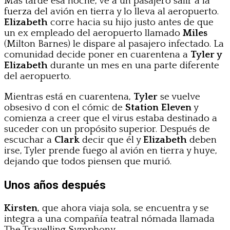
Más tarde esa noche, ve a un pasajero salir a la
fuerza del avión en tierra y lo lleva al aeropuerto.
Elizabeth
corre hacia su hijo justo antes de que
un ex empleado del aeropuerto llamado
Miles
(Milton Barnes) le dispare al pasajero infectado. La
comunidad decide poner en cuarentena a
Tyler y
Elizabeth
durante un mes en una parte diferente
del aeropuerto.
Mientras está en cuarentena,
Tyler
se vuelve
obsesivo d con el cómic de
Station Eleven
y
comienza a creer que el virus estaba destinado a
suceder con un propósito superior. Después de
escuchar a
Clark
decir que él y
Elizabeth
deben
irse, Tyler prende fuego al avión en tierra y huye,
dejando que todos piensen que murió.
Unos años después
Kirsten
, que ahora viaja sola, se encuentra y se
integra a una compañía teatral nómada llamada
The Travelling Symphony.