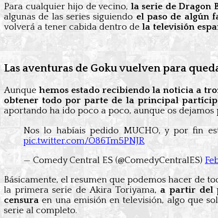
Para cualquier hijo de vecino,
la serie de Dragon B
algunas de las series siguiendo
el paso de algún f
volverá a tener cabida dentro de
la televisión es
Las aventuras de Goku vuelven para queda
Aunque
hemos estado recibiendo la noticia a tro
obtener todo por parte de la principal partícip
aportando ha ido poco a poco, aunque os dejamos
Nos lo habíais pedido MUCHO, y por fin es
pic.twitter.com/O86Tm5PNJR
— Comedy Central ES (@ComedyCentralES)
Feb
Básicamente, el resumen que podemos hacer de tod
la primera serie de Akira Toriyama,
a partir de
censura
en una emisión en televisión, algo que so
serie al completo.