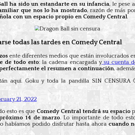
all ha sido un estandarte en su infancia
, le pese
amiliar que nos lo ha mostrado
, razón de más por
pañola con un espacio propio en Comedy Central
.
rse todas las tardes en Comedy Central
zos
ente diferentes medios que están involucrados e
e de todo esto
: la cadena encargada y
su cuenta de
perfectamente el resumen a continuación
, además
tán aquí. Goku y toda la pandilla SIN CENSURA 
ruary 21, 2022
o esto es que
Comedy Central tendrá su espacio
p
l próximo 14 de marzo
. Lo importante de todo est
lo habíamos podido disfrutar hasta ahora
cuando no