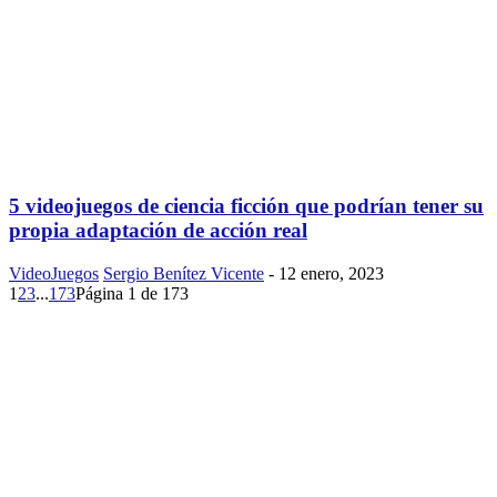
5 videojuegos de ciencia ficción que podrían tener su
propia adaptación de acción real
VideoJuegos
Sergio Benítez Vicente
-
12 enero, 2023
1
2
3
...
173
Página 1 de 173