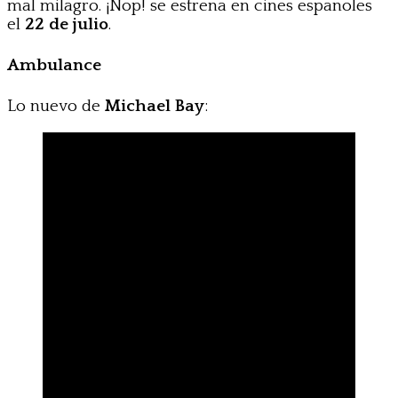
mal milagro. ¡Nop! se estrena en cines españoles
el
22 de julio
.
Ambulance
Lo nuevo de
Michael Bay
: