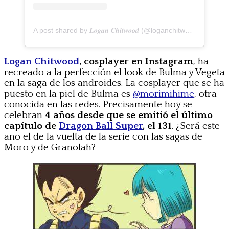
A post shared by 𝑳𝒐𝒈𝒂𝒏 𝑪𝒉𝒊𝒕𝒘𝒐𝒐𝒅 (@loganchitwood)
Logan Chitwood
, cosplayer en Instagram
, ha
recreado a la perfección el look de Bulma y Vegeta
en la saga de los androides. La cosplayer que se ha
puesto en la piel de Bulma es
@morimihime
, otra
conocida en las redes. Precisamente hoy se
celebran
4 años desde que se emitió el último
capítulo de
Dragon Ball Super
, el 131
. ¿Será este
año el de la vuelta de la serie con las sagas de
Moro y de Granolah?