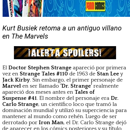
Kurt Busiek retoma a un antiguo villano
en The Marvels
El
Doctor Stephen Strange
apareció por primera
vez en
Strange Tales #110
de 1963 de
Stan Lee
y
Jack Kirby
. Sin embargo, el primer personaje de
Marvel
en ser llamado
‘Dr. Strange’
realmente
apareció dos meses antes en
Tales of
Suspense #41
. El nombre del personaje era
Dr.
Carlo Strange
, un científico loco que tramó la
dominación mundial y utilizó su superciencia para
mantener al mundo como rehén. Luego de ser
derrotado por
Iron Man
, el Dr. Carlo Strange dejó
de aparecer en los cómics posteriores y su título