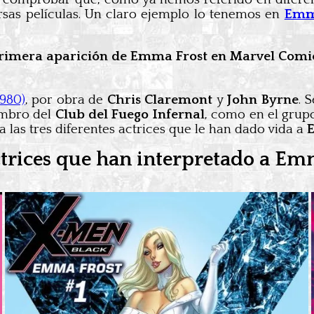
rsas películas. Un claro ejemplo lo tenemos en
Emm
rimera aparición de Emma Frost en Marvel Comi
1980)
, por obra de
Chris Claremont
y
John Byrne
. 
iembro del
Club del Fuego Infernal
, como en el grupo
 las tres diferentes actrices que le han dado vida a
ctrices que han interpretado a Emm