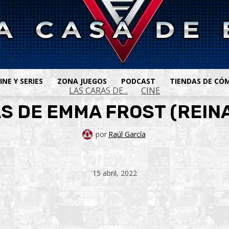
INE Y SERIES
ZONA JUEGOS
PODCAST
TIENDAS DE CÓ
LAS CARAS DE...
CINE
S DE EMMA FROST (REIN
por
Raúl García
15 abril, 2022
ook
X
Telegram
WhatsApp
Pinterest