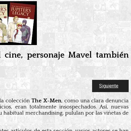
 cine, personaje Mavel también
Siguiente
la colección
The X-Men
, como una clara denuncia
cios, eran totalmente insospechados. Así, nuevas
 habitual merchandising, pululan por las viñetas de
s artículos de esta sección, varios actores se han