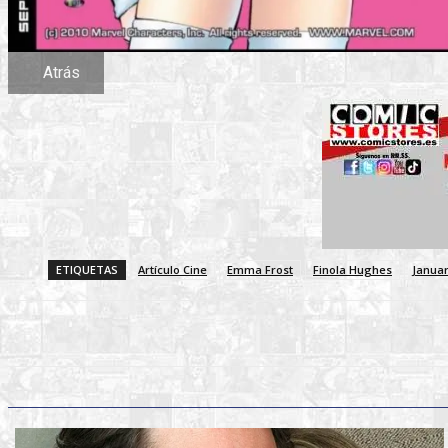
Atrás
ETIQUETAS
Artículo Cine
Emma Frost
Finola Hughes
Januar
Faceb