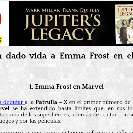
an dado vida a Emma Frost en el
1. Emma Frost en Marvel
n debutar
a la
Patrulla –
X
en el primer número de 
vel
se ha extendido hasta límites que, en sus ini
ta rama de los superhéroes, además de contar con su
egos y por las películas.
comprobar que, como ya hemos referido en diferente