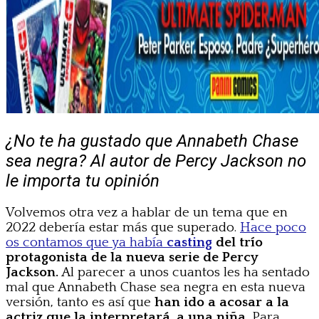
¿No te ha gustado que Annabeth Chase
sea negra? Al autor de Percy Jackson no
le importa tu opinión
Volvemos otra vez a hablar de un tema que en
2022 debería estar más que superado.
Hace poco
os contamos que ya había
casting
del trío
protagonista de la nueva serie de Percy
Jackson.
Al parecer a unos cuantos les ha sentado
mal que Annabeth Chase sea negra en esta nueva
versión, tanto es así que
han ido a acosar a la
actriz que la interpretará, a una niña.
Para