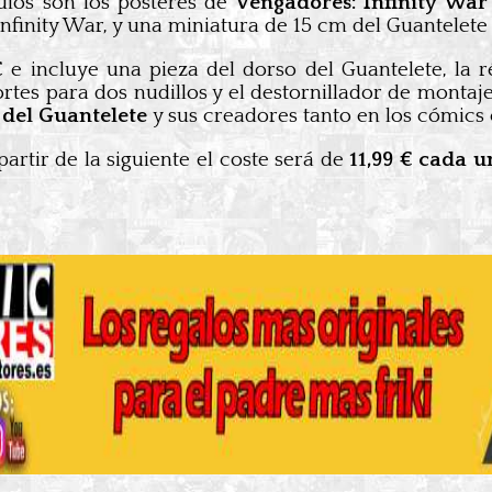
uios son los pósteres de
Vengadores: Infinity Wa
Infinity War, y una miniatura de 15 cm del Guantelete
 €
e incluye una pieza del dorso del Guantelete, la r
tes para dos nudillos y el destornillador de montaje
 del Guantelete
y sus creadores tanto en los cómics c
partir de la siguiente el coste será de
11,99 € cada u