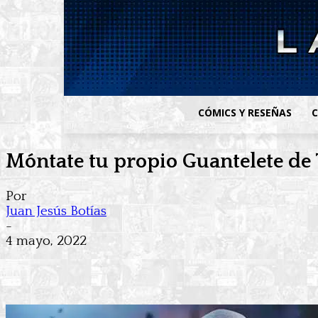
CÓMICS Y RESEÑAS
C
Móntate tu propio Guantelete de T
Por
Juan Jesús Botías
-
4 mayo, 2022