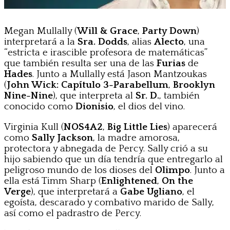
Megan Mullally (
Will & Grace
,
Party Down
)
interpretará a la
Sra. Dodds
, alias
Alecto
, una
“estricta e irascible profesora de matemáticas”
que también resulta ser una de las
Furias
de
Hades
. Junto a Mullally está Jason Mantzoukas
(
John Wick: Capítulo 3-Parabellum
,
Brooklyn
Nine-Nine
), que interpreta al
Sr. D.
, también
conocido como
Dionisio
, el dios del vino.
Virginia Kull (
NOS4A2
,
Big Little Lies
) aparecerá
como
Sally Jackson
, la madre amorosa,
protectora y abnegada de Percy. Sally crió a su
hijo sabiendo que un día tendría que entregarlo al
peligroso mundo de los dioses del
Olimpo
. Junto a
ella está Timm Sharp (
Enlightened
,
On the
Verge
), que interpretará a
Gabe Ugliano
, el
egoísta, descarado y combativo marido de Sally,
así como el padrastro de Percy.