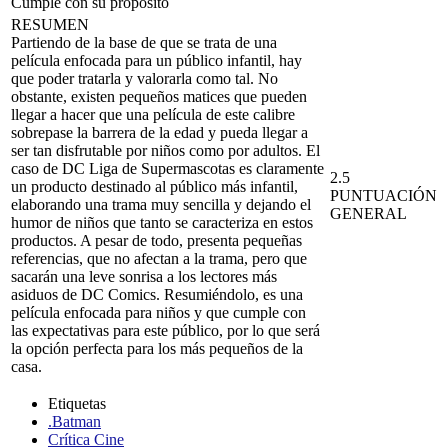
Cumple con su propósito
RESUMEN
Partiendo de la base de que se trata de una
película enfocada para un público infantil, hay
que poder tratarla y valorarla como tal. No
obstante, existen pequeños matices que pueden
llegar a hacer que una película de este calibre
sobrepase la barrera de la edad y pueda llegar a
ser tan disfrutable por niños como por adultos. El
caso de DC Liga de Supermascotas es claramente
2.5
un producto destinado al público más infantil,
PUNTUACIÓN
elaborando una trama muy sencilla y dejando el
GENERAL
humor de niños que tanto se caracteriza en estos
productos. A pesar de todo, presenta pequeñas
referencias, que no afectan a la trama, pero que
sacarán una leve sonrisa a los lectores más
asiduos de DC Comics. Resumiéndolo, es una
película enfocada para niños y que cumple con
las expectativas para este público, por lo que será
la opción perfecta para los más pequeños de la
casa.
Etiquetas
.Batman
Crítica Cine