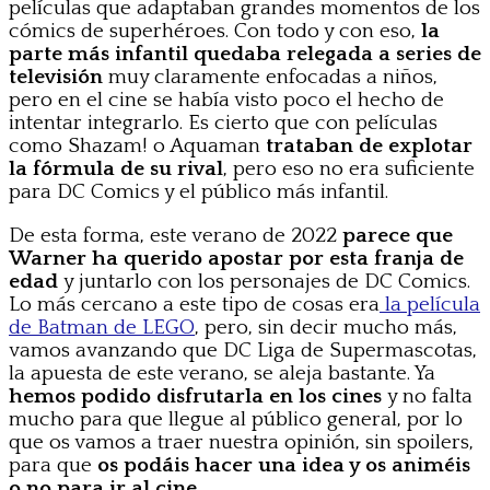
películas que adaptaban grandes momentos de los
cómics de superhéroes. Con todo y con eso,
la
parte más infantil quedaba relegada a series de
televisión
muy claramente enfocadas a niños,
pero en el cine se había visto poco el hecho de
intentar integrarlo. Es cierto que con películas
como Shazam! o Aquaman
trataban de explotar
la fórmula de su rival
, pero eso no era suficiente
para DC Comics y el público más infantil.
De esta forma, este verano de 2022
parece que
Warner ha querido apostar por esta franja de
edad
y juntarlo con los personajes de DC Comics.
Lo más cercano a este tipo de cosas era
la película
de Batman de LEGO
, pero, sin decir mucho más,
vamos avanzando que DC Liga de Supermascotas,
la apuesta de este verano, se aleja bastante. Ya
hemos podido disfrutarla en los cines
y no falta
mucho para que llegue al público general, por lo
que os vamos a traer nuestra opinión, sin spoilers,
para que
os podáis hacer una idea y os animéis
o no para ir al cine
.