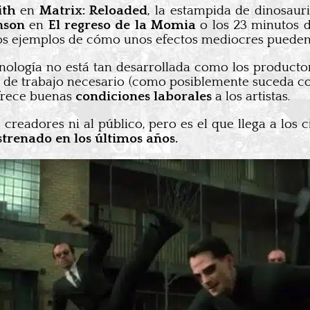
ith
en
Matrix: Reloaded
, la estampida de dinosaur
nson
en
El regreso de la Momia
o los 23 minutos 
os ejemplos de cómo unos efectos mediocres pueden s
cnología no está tan desarrollada como los productor
d de trabajo necesario (como posiblemente suceda co
frece buenas
condiciones laborales
a los artistas.
s creadores ni al público, pero es el que llega a los
strenado en los últimos años.