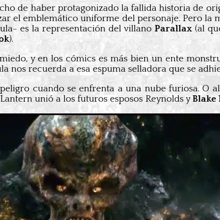
cho de haber protagonizado la fallida historia de or
zar el emblemático uniforme del personaje. Pero la 
ula- es la representación del villano
Parallax
(al q
ok
).
 miedo, y en los cómics es más bien un ente monstru
ula nos recuerda a esa espuma selladora que se adhier
n peligro cuando se enfrenta a una nube furiosa. O
n Lantern unió a los futuros esposos Reynolds y
Blake 