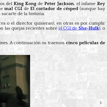
ios del
King Kong
de
Peter Jackson
, el infame
Rey
de
mal CGI
de
El cortador de césped
(aunque hay
acarte de la historia.
es o el director quisieran), en otras es por cumplir
n las quejas recientes sobre
el CGI de
She-Hulk
), o
 cines. A continuación os traemos
cinco películas de