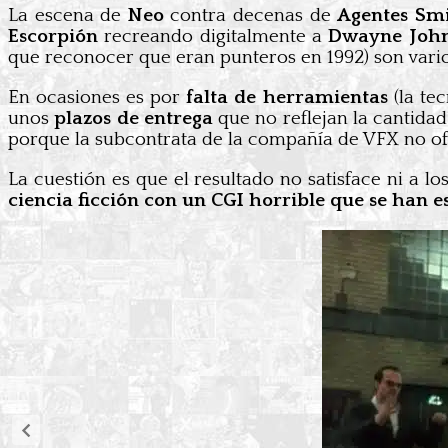
La escena de
Neo
contra decenas de
Agentes Sm
Escorpión
recreando digitalmente a
Dwayne Joh
que reconocer que eran punteros en 1992) son vari
En ocasiones es por
falta de herramientas
(la te
unos
plazos de entrega
que no reflejan la cantida
porque la subcontrata de la compañía de VFX no o
La cuestión es que el resultado no satisface ni a lo
ciencia ficción con un CGI horrible que se han e