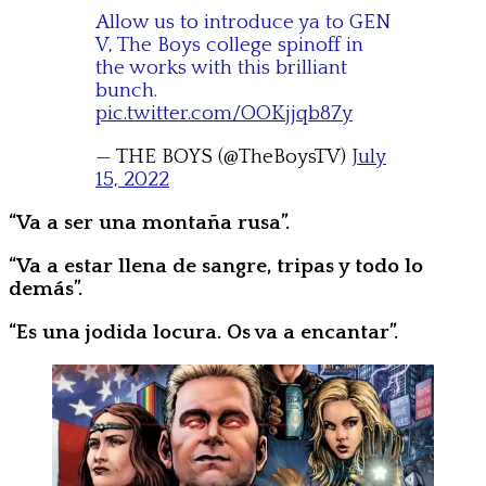
Allow us to introduce ya to GEN
V, The Boys college spinoff in
the works with this brilliant
bunch.
pic.twitter.com/OOKjjqb87y
— THE BOYS (@TheBoysTV)
July
15, 2022
“Va a ser una montaña rusa”.
“Va a estar llena de sangre, tripas y todo lo
demás”.
“Es una jodida locura. Os va a encantar”.