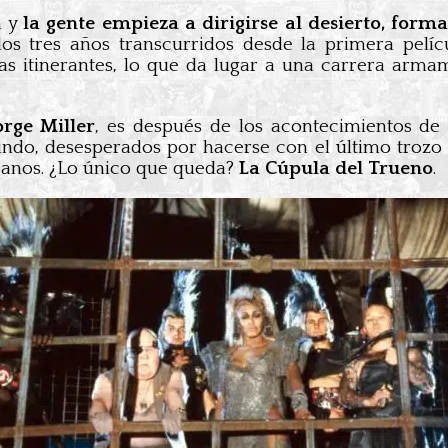
n y
la gente empieza a dirigirse al desierto, fo
los tres años transcurridos desde la primera pelí
s itinerantes, lo que da lugar a una carrera armam
rge Miller
, es después de los acontecimientos de
undo, desesperados por hacerse con el último trozo 
océanos. ¿Lo único que queda?
La Cúpula del Trueno
.