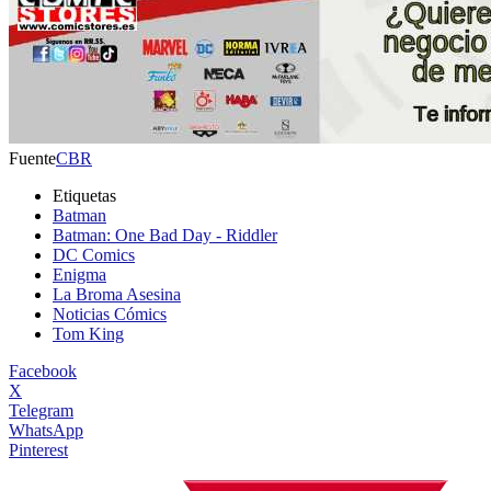
Fuente
CBR
Etiquetas
Batman
Batman: One Bad Day - Riddler
DC Comics
Enigma
La Broma Asesina
Noticias Cómics
Tom King
Facebook
X
Telegram
WhatsApp
Pinterest