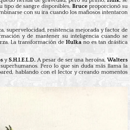
quedó herida de gravedad, pero su primo,
Hulk
, se
u tipo de sangre disponibles,
Bruce
proporcionó su
ombinarse con su ira cuando los mafiosos intentaron
za, supervelocidad, resistencia mejorada y factor de
ormación y de mantener su inteligencia cuando se
erza. La transformación de
Hulka
no es tan drástica
os
y
S.H.I.E.L.D.
. A pesar de ser una heroína,
Walters
n superhumanos. Pero lo que sin duda más llama la
pared, hablando con el lector y creando momentos