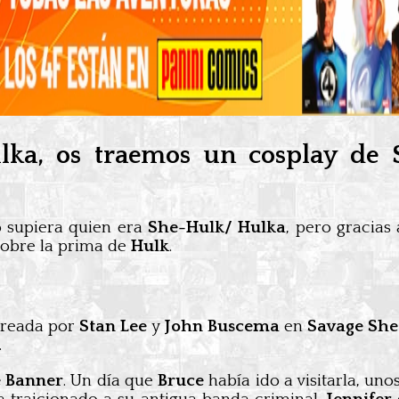
ulka, os traemos un cosplay de 
o supiera quien era
She-Hulk/ Hulka
, pero gracias
sobre la prima de
Hulk
.
 creada por
Stan Lee
y
John Buscema
en
Savage She
.
 Banner
. Un día que
Bruce
había ido a visitarla, un