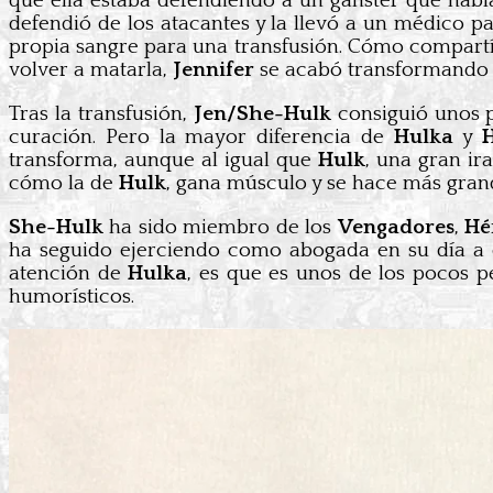
que ella estaba defendiendo a un gánster que habí
defendió de los atacantes y la llevó a un médico 
propia sangre para una transfusión. Cómo compartí
volver a matarla,
Jennifer
se acabó transformando
Tras la transfusión,
Jen/She-Hulk
consiguió unos p
curación. Pero la mayor diferencia de
Hulka
y
transforma, aunque al igual que
Hulk
, una gran ir
cómo la de
Hulk
, gana músculo y se hace más gran
She-Hulk
ha sido miembro de los
Vengadores
,
Hé
ha seguido ejerciendo como abogada en su día a d
atención de
Hulka
, es que es unos de los pocos 
humorísticos.