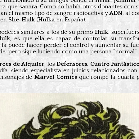
a traicionado a su antigua banda criminal.
Jennifer
para que sanara. Como no había otros donantes con s
an el mismo tipo de sangre radioactiva y
ADN
, al c
 en
She-Hulk
(
Hulka
en España).
oderes similares a los de su primo
Hulk
, superfuer
Hulk
, es que ella es capaz de controlar su transf
a la puede hacer perder el control y aumentar su fu
de, pero sigue luciendo como una persona “normal”.
roes de Alquiler
, los
Defensores
,
Cuatro Fantástic
ía, siendo especialista en juicios relacionados co
personajes de
Marvel Comics
que rompe la cuarta 