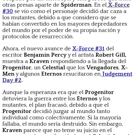
otras presas aparte de
Spiderman
. En el
X-Force
#30
se vio como el personaje decidió dar caza a
los mutantes, debido a que considero que se
habían convertido en los mayores depredadores
del mundo por el poder de su propia nación y
protocolos de resurrección.
Ahora, el nuevo avance de
X-Force #31
del
escritor
Benjamin Percy
y el artista
Robert Gill,
muestra a
Kraven
respondiendo a la llegada del
Progenitor
, un
Celestial
que los
Vengadores
,
X-
Men
y algunos
Eternos
resucitaron en
Judgement
Day #2
.
Aunque la esperanza era que el
Progenitor
detuviera la guerra entre los
Eternos
y los
mutantes, el plan fracasó, debido a que el
Progenitor
decidió juzgar al mundo tanto
individual como colectivamente. Si la mayoría
fallaba, el mundo sería destruido. Sin embargo,
Kraven
parece que no teme su juicio en el