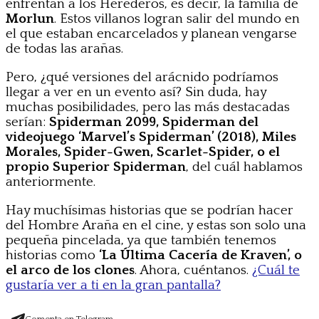
enfrentan a los Herederos, es decir, la familia de
Morlun
. Estos villanos logran salir del mundo en
el que estaban encarcelados y planean vengarse
de todas las arañas.
Pero, ¿qué versiones del arácnido podríamos
llegar a ver en un evento así? Sin duda, hay
muchas posibilidades, pero las más destacadas
serían:
Spiderman 2099, Spiderman del
videojuego ‘Marvel’s Spiderman’ (2018), Miles
Morales, Spider-Gwen, Scarlet-Spider, o el
propio Superior Spiderman
, del cuál hablamos
anteriormente.
Hay muchísimas historias que se podrían hacer
del Hombre Araña en el cine, y estas son solo una
pequeña pincelada, ya que también tenemos
historias como
‘La Última Cacería de Kraven’, o
el arco de los clones
. Ahora, cuéntanos.
¿Cuál te
gustaría ver a ti en la gran pantalla?
Comenta en Telegram