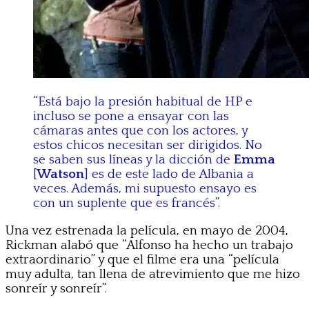
“Está bajo la presión habitual de HP e
incluso se pone a ensayar con las
cámaras antes que con los actores, y
estos chicos necesitan ser dirigidos. No
se saben sus líneas y la dicción de
Emma
[
Watson
] es de este lado de Albania a
veces. Además, mi supuesto ensayo es
con un suplente que es francés”.
Una vez estrenada la película, en mayo de 2004,
Rickman alabó que “Alfonso ha hecho un trabajo
extraordinario” y que el filme era una “película
muy adulta, tan llena de atrevimiento que me hizo
sonreír y sonreír”.