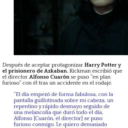
Después de aceptar protagonizar
Harry Potter y
el prisionero de Azkaban
, Rickman escribió que
el director
Alfonso Cuarón
se puso “en plan
furioso” con él tras un accidente en el rodaje.
“El día empezó de forma fabulosa, con la
pantalla guillotinada sobre mi cabeza, un
repentino y rápido desmayo seguido de
una melancolía que duró todo el día,
Alfonso [Cuarón, el director] se puso
furioso conmigo. Le quiero demasiado