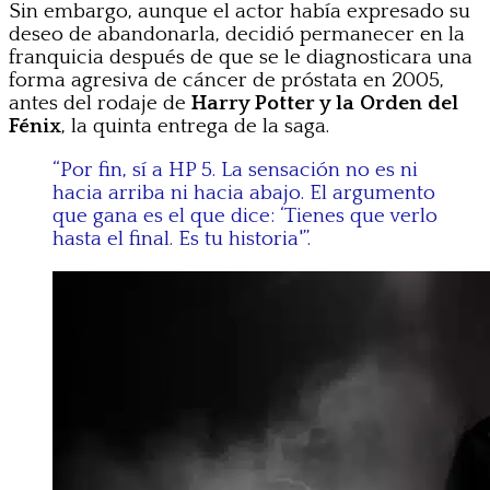
Sin embargo, aunque el actor había expresado su
deseo de abandonarla, decidió permanecer en la
franquicia después de que se le diagnosticara una
forma agresiva de cáncer de próstata en 2005,
antes del rodaje de
Harry Potter y la Orden del
Fénix
, la quinta entrega de la saga.
“Por fin, sí a HP 5. La sensación no es ni
hacia arriba ni hacia abajo. El argumento
que gana es el que dice: ‘Tienes que verlo
hasta el final. Es tu historia'”.