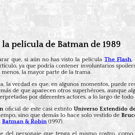
a la película de Batman de 1989
rar que, si aún no has visto la película
The Flash
,
rtículo, ya que podría contener involuntarios spoilers
l menos, la mayor parte de la trama.
na, la verdad es que, en algunos momentos, puede re
además de que aparecen otros superhéroes, aunque 
nterpretadas por diferentes actores, a lo largo de todo 
n
oficial de este casi extinto
Universo Extendido d
iempo, sino que demás lo hace solo vestido de
Bruc
a
Batman & Robin
(1997).
nte del personaje que tenga el mismo rostro, como