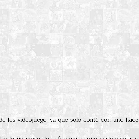
e los videojuego, ya que solo contó con uno hace 
lando un juego de la franquicia que pertenece al c