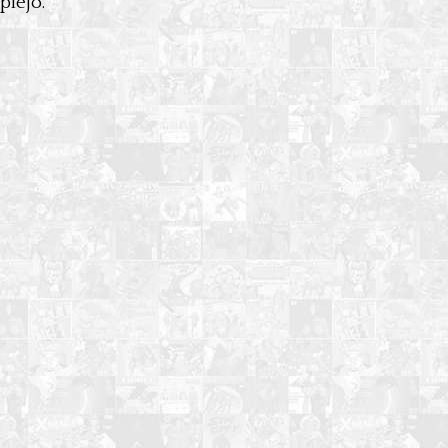
lejo.”