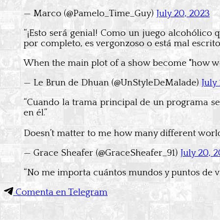
— Marco (@Pamelo_Time_Guy)
July 20, 2023
“¡Esto será genial! Como un juego alcohólico q
por completo, es vergonzoso o está mal escrito
When the main plot of a show become "how we ma
— Le Brun de Dhuan (@UnStyleDeMalade)
July
“Cuando la trama principal de un programa se
en él.”
Doesn’t matter to me how many different worlds
— Grace Sheafer (@GraceSheafer_91)
July 20, 
“No me importa cuántos mundos y puntos de vista
Comenta en Telegram