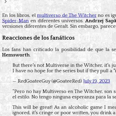
En los libros, el
multiverso de The Witcher
no es ig
Spider-Man
en diferentes universos.
Andrzej Sap
versiones diferentes de Geralt. Sin embargo, parece
Reacciones de los fanáticos
Los fans han criticado la posibilidad de que la 
Hemsworth
.
But there's not Multiverse in the Witcher, it's j
I have no hope for the series but if they pull a "
— RedGoateeGuy (@GoateeRed)
July 19, 2023
“Pero no hay Multiverso en The Witcher, son s
el estilo. No tengo ninguna esperanza para la se
This will be great! As an alcoholic game I mea
ignored, it's cringe or poor written, you drink