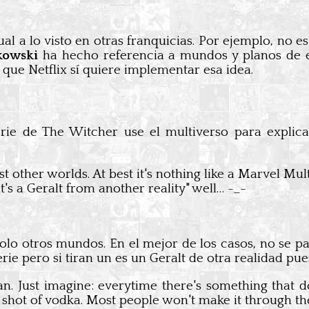
ual a lo visto en otras franquicias. Por ejemplo, no 
kowski
ha hecho referencia a mundos y planos de exi
 que Netflix sí quiere implementar esa idea.
serie de The Witcher use el multiverso para explic
ust other worlds. At best it's nothing like a Marvel Mul
it's a Geralt from another reality" well… -_-
olo otros mundos. En el mejor de los casos, no se p
rie pero si tiran un es un Geralt de otra realidad pue
n. Just imagine: everytime there's something that d
 a shot of vodka. Most people won't make it through t