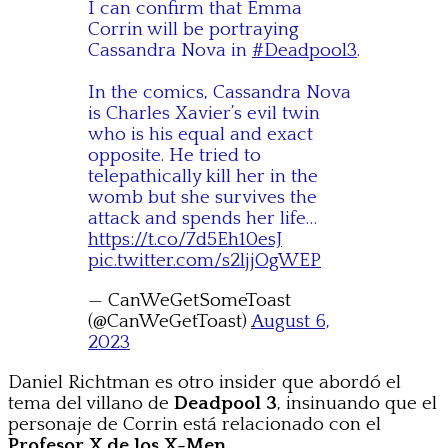
I can confirm that Emma
Corrin will be portraying
Cassandra Nova in
#Deadpool3
.
In the comics, Cassandra Nova
is Charles Xavier’s evil twin
who is his equal and exact
opposite. He tried to
telepathically kill her in the
womb but she survives the
attack and spends her life…
https://t.co/7d5Eh10esJ
pic.twitter.com/s2ljjOgWEP
— CanWeGetSomeToast
(@CanWeGetToast)
August 6,
2023
Daniel Richtman es otro insider que abordó el
tema del villano de
Deadpool 3
, insinuando que el
personaje de Corrin está relacionado con el
Profesor X de los X-Men
.