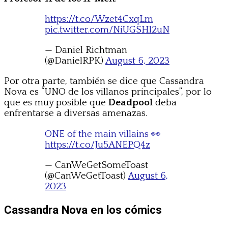
https://t.co/Wzet4CxqLm
pic.twitter.com/NiUGSHl2uN
— Daniel Richtman
(@DanielRPK)
August 6, 2023
Por otra parte, también se dice que Cassandra
Nova es “UNO de los villanos principales”, por lo
que es muy posible que
Deadpool
deba
enfrentarse a diversas amenazas.
ONE of the main villains 👀
https://t.co/Ju5ANEPQ4z
— CanWeGetSomeToast
(@CanWeGetToast)
August 6,
2023
Cassandra Nova en los cómics