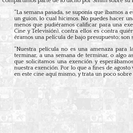
compartimos parte de lo dicho por Smith sobre su 
“La semana pasada, se suponía que íbamos a est
un guion, lo cual hicimos. No puedes hacer una
menos que pudiéramos calificar para una exen
Cine y Televisión), contra ellos es contra qui
éramos una película de bajo presupuesto; son s
“Nuestra película no es una amenaza para l
terminar, a una semana de terminar, o algo a
que solicitamos una exención y esperábamos 
nuestra exención. Por lo que a fines de agost
en este cine aquí mismo, y trata un poco sobre 