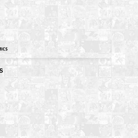
MICS
s