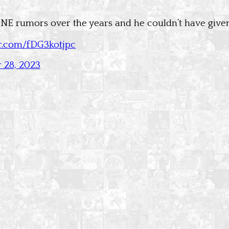
E rumors over the years and he couldn’t have given 
er.com/fDG3kotjpc
 28, 2023