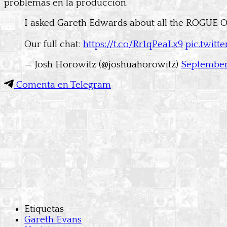
problemas en la producción.
I asked Gareth Edwards about all the ROGUE ON
Our full chat:
https://t.co/Rr1qPeaLx9
pic.twitt
— Josh Horowitz (@joshuahorowitz)
September
Comenta en Telegram
Etiquetas
Gareth Evans