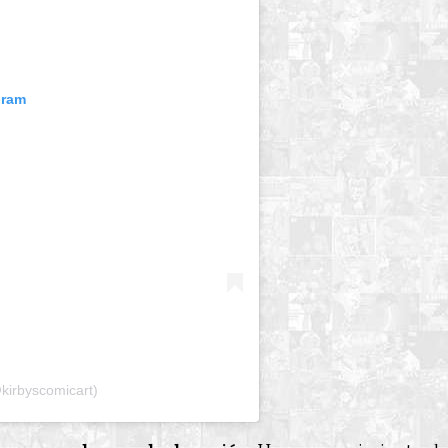
gram
@kirbyscomicart)