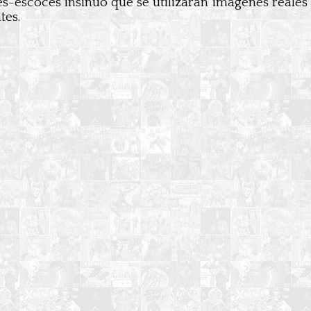
dés-escocés insinuó que se utilizarán imágenes reales 
tes.