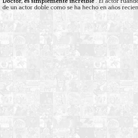
Doctor, es simplemente increíble
“. El actor ruan
de un actor doble como se ha hecho en años recien