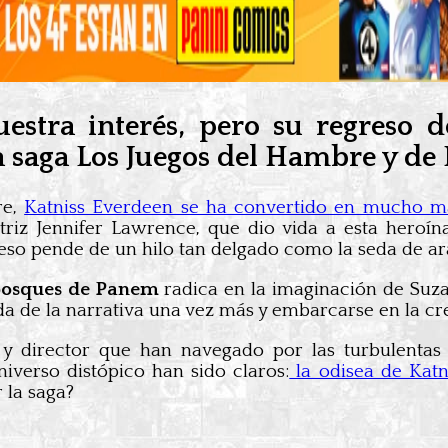
uestra interés, pero su regreso 
a saga Los Juegos del Hambre y de 
re,
Katniss Everdeen se ha convertido en mucho m
riz Jennifer Lawrence, que dio vida a esta heroína
so pende de un hilo tan delgado como la seda de ar
 bosques de Panem
radica en la imaginación de Suza
mada de la narrativa una vez más y embarcarse en la c
 y director que han navegado por las turbulentas 
iverso distópico han sido claros:
la odisea de Katn
 la saga?