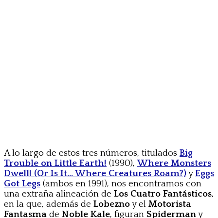
A lo largo de estos tres números, titulados
Big
Trouble on Little Earth!
(1990),
Where Monsters
Dwell! (Or Is It… Where Creatures Roam?)
y
Eggs
Got Legs
(ambos en 1991), nos encontramos con
una extraña alineación de
Los Cuatro Fantásticos
,
en la que, además de
Lobezno
y el
Motorista
Fantasma
de
Noble Kale
, figuran
Spiderman
y