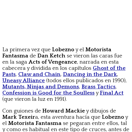
La primera vez que
Lobezno
y el
Motorista
Fantasma
de
Dan Ketch
se vieron las caras fue
en la saga
Acts of Vengeance
, narrada en esta
cabecera y dividida en los capítulos
Ghost of the
Pasts
,
Claw and Chain
,
Dancing in the Dark
,
Uneasy Alliance
(todos ellos publicados en 1990),
Mutants, Ninjas and Demons
,
Brass Tactics
,
Confession is Good for the Soulless
y
Final Act
(que vieron la luz en 1991).
Con guiones de
Howard Mackie
y dibujos de
Mark Texeir
a, esta aventura hacía que
Lobezno
y
el
Motorista Fantasma
se pegaran entre ellos, tal
y como es habitual en este tipo de cruces, antes de