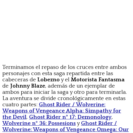
Terminamos el repaso de los cruces entre ambos
personajes con esta saga repartida entre las
cabeceras de
Lobezno
y el
Motorista Fantasma
de
Johnny Blaze
, además de un ejemplar de
ambos para iniciar la saga y otro para terminarla.
La aventura se divide cronológicamente en estas
cuatro partes:
Ghost Rider / Wolverine:
Weapons of Vengeance Alpha: Simpathy for
the Devil
,
Ghost Rider nº 17: Demonology
,
Wolverine nº 36: Possesions
y
Ghost Rider /
Wolverine: Weapons of Vengeance Omega: Our