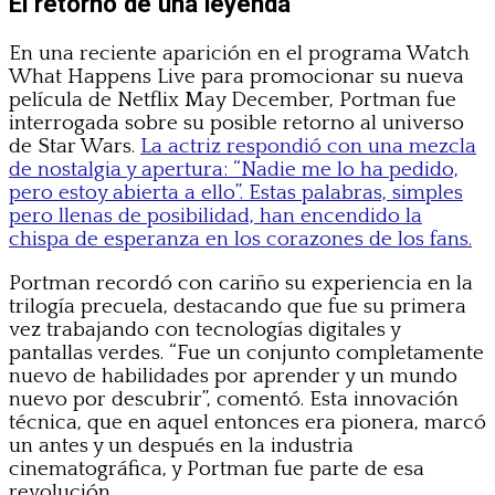
El retorno de una leyenda
En una reciente aparición en el programa Watch
What Happens Live para promocionar su nueva
película de Netflix May December, Portman fue
interrogada sobre su posible retorno al universo
de Star Wars.
La actriz respondió con una mezcla
de nostalgia y apertura: “Nadie me lo ha pedido,
pero estoy abierta a ello”. Estas palabras, simples
pero llenas de posibilidad, han encendido la
chispa de esperanza en los corazones de los fans.
Portman recordó con cariño su experiencia en la
trilogía precuela, destacando que fue su primera
vez trabajando con tecnologías digitales y
pantallas verdes. “Fue un conjunto completamente
nuevo de habilidades por aprender y un mundo
nuevo por descubrir”, comentó. Esta innovación
técnica, que en aquel entonces era pionera, marcó
un antes y un después en la industria
cinematográfica, y Portman fue parte de esa
revolución.