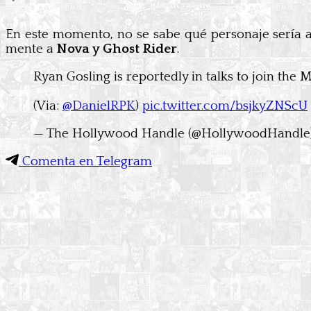
En este momento, no se sabe qué personaje sería al 
mente a
Nova y Ghost Rider
.
Ryan Gosling is reportedly in talks to join the
(Via:
@DanielRPK
)
pic.twitter.com/bsjkyZNScU
— The Hollywood Handle (@HollywoodHandle
Comenta en Telegram