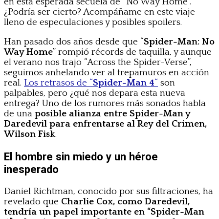
en esta esperada secuela de “No Way Home”.
¿Podría ser cierto? Acompáñame en este viaje
lleno de especulaciones y posibles spoilers.
Han pasado dos años desde que “
Spider-Man: No
Way Home
” rompió récords de taquilla, y aunque
el verano nos trajo “Across the Spider-Verse”,
seguimos anhelando ver al trepamuros en acción
real.
Los retrasos de “
Spider-Man 4
“
son
palpables, pero ¿qué nos depara esta nueva
entrega? Uno de los rumores más sonados habla
de una
posible alianza entre Spider-Man y
Daredevil para enfrentarse al Rey del Crimen,
Wilson Fisk
.
El hombre sin miedo y un héroe
inesperado
Daniel Richtman, conocido por sus filtraciones, ha
revelado que
Charlie Cox, como Daredevil,
tendría un papel importante en “Spider-Man