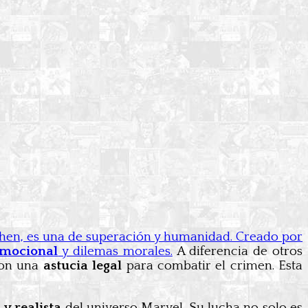
itchen, es una de superación y humanidad. Creado por
emocional
y dilemas morales.
A diferencia de otros
con una
astucia legal
para combatir el crimen. Esta
 y realista
del universo Marvel. Su lucha no solo es