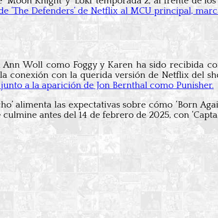
Moon Knight’ y ‘Loki’ temporada 2, al frente de los
de ‘The Defenders’ de Netflix al MCU principal, marc
 Ann Woll como Foggy y Karen ha sido recibida con
 la conexión con la querida versión de Netflix del s
unto a la aparición de Jon Bernthal como Punisher.
cho’ alimenta las expectativas sobre cómo ‘Born Agai
e culmine antes del 14 de febrero de 2025, con ‘Cap