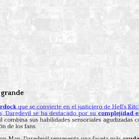
a grande
rdock
que se convierte en el justiciero de Hell’s K
cs, Daredevil se ha destacado por su
complejidad 
l combina sus habilidades sensoriales agudizadas 
n de los fans.
on Man, Daredevil representa una faceta más
cruda