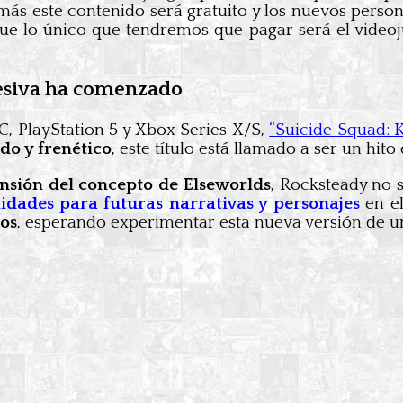
más este contenido será gratuito y los nuevos person
que lo único que tendremos que pagar será el video
resiva ha comenzado
C, PlayStation 5 y Xbox Series X/S,
“Suicide Squad: K
ido y frenético
, este título está llamado a ser un hit
ansión del concepto de Elseworlds
, Rocksteady no s
idades para futuras narrativas y personajes
en el
tos
, esperando experimentar esta nueva versión de u