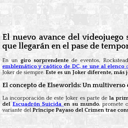
El nuevo avance del videojuego 
que llegarán en el pase de tempor
En un
giro sorprendente
de eventos, Rockstead
emblemático y caótico de DC, se une al elenco
d
Joker de siempre.
Este es un Joker diferente, má
El concepto de Elseworlds: Un multiverso 
La incorporación de este Joker es parte de
la pri
del
Escuadrón Suicida
en su mundo
, promete o
variante del
Príncipe Payaso del Crimen trae cons