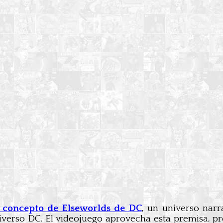
l concepto de Elseworlds de DC
, un universo narr
niverso DC. El videojuego aprovecha esta premisa, 