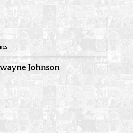
MICS
a Dwayne Johnson