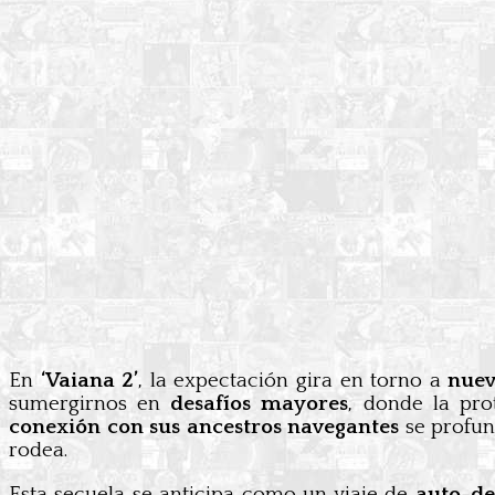
En
‘Vaiana 2’
, la expectación gira en torno a
nuev
sumergirnos en
desafíos mayores
, donde la pro
conexión con sus ancestros navegantes
se profun
rodea.
Esta secuela se anticipa como un viaje de
auto-d