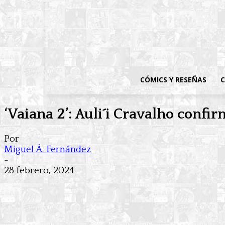
CÓMICS Y RESEÑAS
C
‘Vaiana 2’: Auli´i Cravalho confi
Por
Miguel Á. Fernández
-
28 febrero, 2024