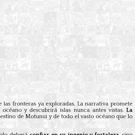
e las fronteras ya exploradas. La narrativa promete
l océano y descubrirá islas nunca antes vistas.
La
estino de Motunui y de todo el vasto océano que lo
solo deberá
confiar en su ingenio y fortaleza
, sino