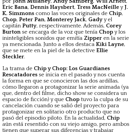
por
John Mulaney
,
Andy Samberg
,
Will Arnett
,
Eric Bana
,
Dennis Haysbert
,
Tress MacNeille
y
J.
K. Simmons
como las voces originales de
Chip
,
Chop
,
Peter Pan
,
Monterey Jack
,
Gady
y el
capitán
Putty
, respectivamente. Además,
Corey
Burton
se encarga de la voz que tenía
Chop
y los
ininteligibles sonidos que emitía
Zipper
en la serie
ya mencionada. Junto a ellos destaca
Kiki Layne
,
que se mete en la piel de la detective
Ellie
Steckler
.
La trama de
Chip y Chop: Los Guardianes
Rescatadores
se inicia en el pasado y nos cuenta
la forma en que se conocieron las dos ardillas,
cómo llegaron a protagonizar la serie animada (ya
que, dentro del filme, dicho show se considera un
espacio de ficción) y que
Chop
tuvo la culpa de su
cancelación cuando se salió del proyecto para
protagonizar en solitario otro producto que no
pasó del episodio piloto. En la actualidad,
Chip
aún está resentido con su viejo amigo, pero ambos
tienen que superar sus diferencias y trabajar