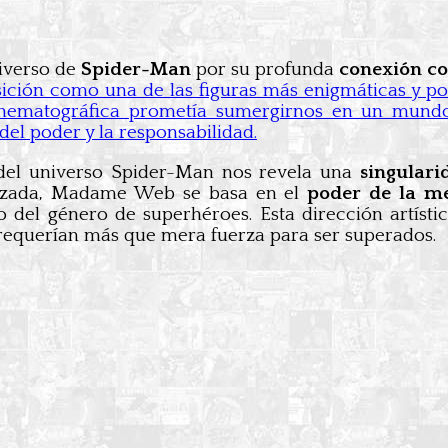
iverso de
Spider-Man
por su profunda
conexión co
sición como una de las figuras más enigmáticas y p
 cinematográfica prometía sumergirnos en un mun
del poder y la responsabilidad.
el universo Spider-Man nos revela una
singulari
vanzada, Madame Web se basa en el
poder de la me
o del género de superhéroes. Esta dirección artísti
requerían más que mera fuerza para ser superados.