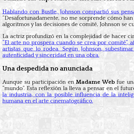
Hablando con Bustle, Johnson compartió sus pensa
“Desafortunadamente, no me sorprende cómo han resu
algoritmos y las decisiones de comité, Johnson se c
La actriz profundizó en la complejidad de hacer c
“El arte no prospera cuando se crea por comité”, af
artistas que lo rodea. Según Johnson, subestimar 
autenticidad y sinceridad en una obra.
Una despedida no anunciada
Aunque su participación en
Madame Web
fue una
“mundo”. Esta reflexión la lleva a pensar en el futu
la industria, con la posible influencia de la intel
humana en el arte cinematográfico.