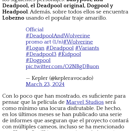
Deadpool, el Deadpool original, Dogpool y
Headpool
. Además, sobre todos ellos se encuentra
Lobezno
usando el popular traje amarillo.
Official
#DeadpoolAndWolverine
promo art (1/n)
#Wolverine
#Logan
#Deadpool
#Variants
#Deadpool3
#Kidpool
#Dogpool
pic.twitter.com/O2NBgDBuon
— Kepler (@kepleravocado)
March 23, 2024
Con lo poco que han mostrado, es suficiente para
pensar que la película de
Marvel Studios
será
como mínimo una locura disfrutable. De hecho,
en los últimos meses se han publicado una serie
de informes que aseguran que el proyecto contará
con múltiples cameos, incluso se ha mencionado