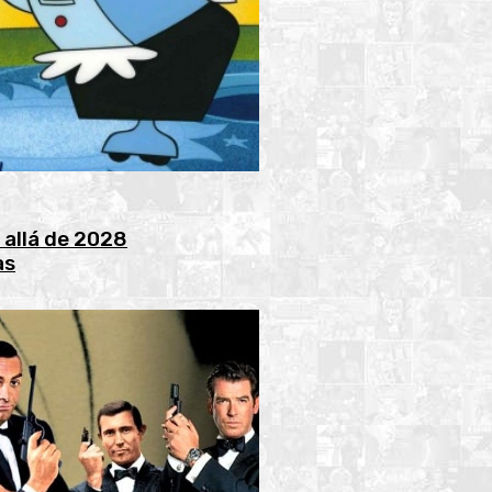
 allá de 2028
as