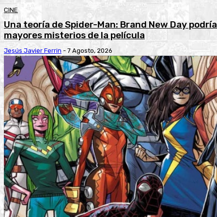
CINE
Una teoría de Spider-Man: Brand New Day podría 
mayores misterios de la película
Jesús Javier Ferrin
-
7 Agosto, 2026