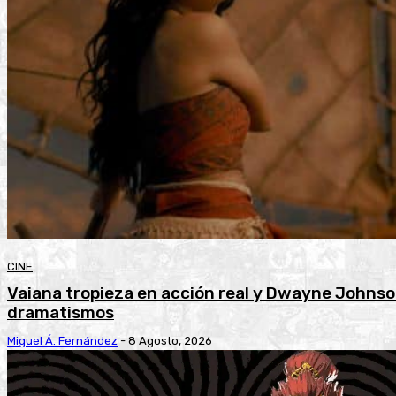
CINE
Vaiana tropieza en acción real y Dwayne Johnson
dramatismos
Miguel Á. Fernández
-
8 Agosto, 2026